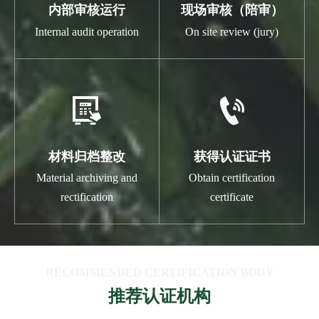
内部审核运行
现场审核（陪审）
Internal audit operation
On site review (jury)


材料归档整改
获得认证证书
Material archiving and
Obtain certification
rectification
certificate
RECOMMENDED CERTIFICATION BODY
推荐认证机构