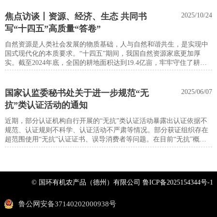
焦点访谈丨资源、经济、生态 共同书
2025/10/24
写“十四五”高质量“答卷”
自然资源是人类社会发展的物质基础，人与自然和谐共生，是实现中
国式现代化的本质要求。“十四五”期间，我国自然资源家底更加厚
实。截至2024年底，全国的耕地面积达到19.4亿亩，牢牢守住了耕地
保护红线。我国是全球增绿最多最快的国家。全国森林覆盖率达
25.09%，比2020年提高约2个百分点。森林蓄积量达到209.88亿立方
米，提前实现了应对气候变化国家自主贡献2030年目标。
国家认监委秘书处关于进一步规范“无
2025/06/07
抗”类认证活动的通知
近期，部分认证机构自行开展的“无抗”类认证活动暴露出认证依据不
规范、认证规则不科学、认证活动不严肃等情况。部分获证组织存在
超范围使用“无抗”认证证书、误导消费者等问题。在目前“无抗”概念
无明确共识、各机构认证依据不统一的情况下，为严格落实食品安全
“四个最严”要求，规范“无抗”类认证活动，现就有关事项通知如下：
© 国环有机农产品（德州）有限公司
鲁ICP备2025154344号-1
鲁公网安备37140202000938号