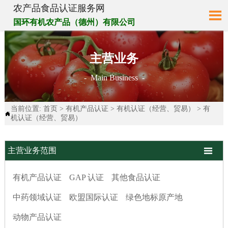
农产品食品认证服务网

国环有机农产品（德州）有限公司
主营业务
- Main Business -
当前位置:
首页
>
有机产品认证
>
有机认证（经营、贸易）
>
有

机认证（经营、贸易）

主营业务范围
有机产品认证
GAP 认证
其他食品认证
中药领域认证
欧盟国际认证
绿色地标原产地
动物产品认证