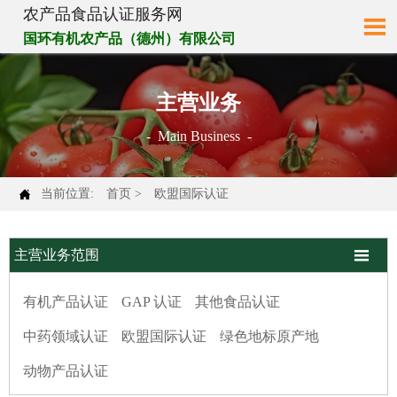
农产品食品认证服务网

国环有机农产品（德州）有限公司
主营业务
- Main Business -

当前位置:
首页
>
欧盟国际认证

主营业务范围
有机产品认证
GAP 认证
其他食品认证
中药领域认证
欧盟国际认证
绿色地标原产地
动物产品认证