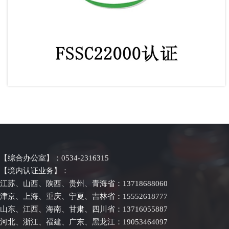
FSSC22000 认证
【综合办公室】：0534-2316315
【境内认证业务】：
江苏、山西、陕西、贵州、青海省：13718688060
津京、上海、重庆、宁夏、吉林省：15552618777
山东、江西、海南、甘肃、四川省：13716055887
河北、浙江、福建、广东、黑龙江：19053464097