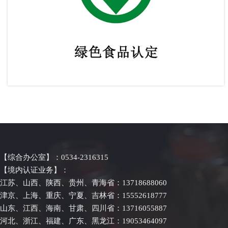
绿色食品认定
【综合办公室】：0534-2316315
【境内认证业务】：
江苏、山西、陕西、贵州、青海省：13718688060
津京、上海、重庆、宁夏、吉林省：15552618777
山东、江西、海南、甘肃、四川省：13716055887
河北、浙江、福建、广东、黑龙江：19053464097